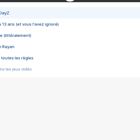
 DayZ
 a 13 ans (et vous l'avez ignoré)
e (littéralement)
im Rayan
 toutes les règles
s les jeux vidéo
us choquant de Rockstar ? - Le scandale BULLY
e plus moche de Steam
du RÊVE tourne au CAUCHEMAR
pendant 8 heures
it… à tort
umiliés par un jeu vidéo